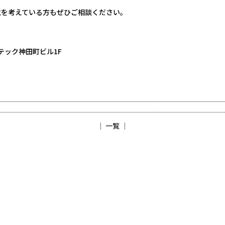
立を考えている方もぜひご相談ください。
ムテック神田町ビル1F
│ 一覧 │