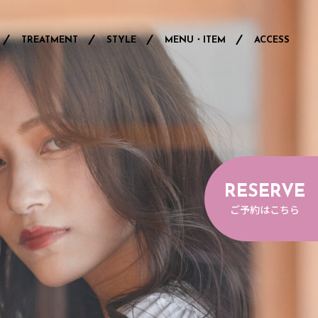
TREATMENT
STYLE
MENU・ITEM
ACCESS
RESERVE
ご予約はこちら