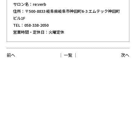
サロン名：re:verb
住所：〒500-8833 岐阜県岐阜市神田町6-3 エムテック神田町
ビル1F
TEL：058-338-2050
営業時間・定休日：火曜定休
前へ
│ 一覧 │
次へ
re:verbで
一緒に働きませんか？
Recruit