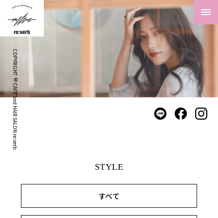
COPYRIGHT © CAFE and HAIR SALON re:verb
STYLE
すべて