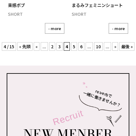
束感ボブ
まるみフェミニンショート
SHORT
SHORT
- more
- more
4 / 15
« 先頭
«
...
2
3
4
5
6
...
10
...
»
最後 »
re:verbで
一緒に働きませんか？
Recruit
NEW MENBER