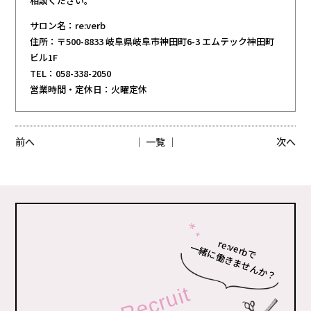
相談ください。
サロン名：re:verb
住所：〒500-8833 岐阜県岐阜市神田町6-3 エムテック神田町
ビル1F
TEL：058-338-2050
営業時間・定休日：火曜定休
前へ
│ 一覧 │
次へ
re:verbで
一緒に働きませんか？
Recruit